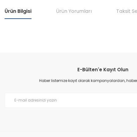
Ürün Bilgisi
Ürün Yorumları
Taksit S
Bu ürünün fiyat bilgisi, resim, ürün açıklamalarında ve diğer konular
Görüş ve önerileriniz için teşekkür ederiz.
E-Bülten'e Kayıt Olun
Ürün resmi kalitesiz, bozuk veya görüntülenemiyor.
Ürün açıklamasında eksik bilgiler bulunuyor.
Haber listemize kayıt olarak kampanyalardan, haberda
Ürün bilgilerinde hatalar bulunuyor.
Ürün fiyatı diğer sitelerden daha pahalı.
Bu ürüne benzer farklı alternatifler olmalı.