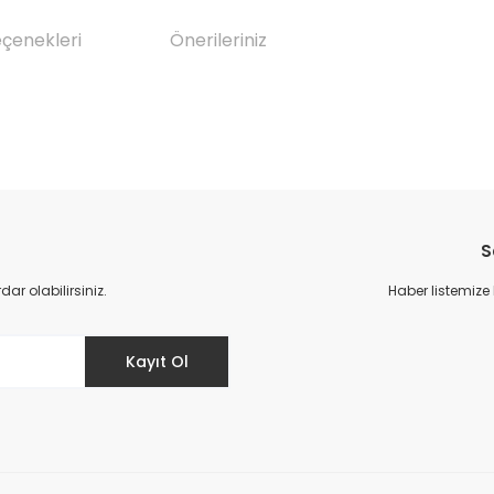
eçenekleri
Önerileriniz
da yetersiz gördüğünüz noktaları öneri formunu kullanarak tarafımıza il
Bu ürüne ilk yorumu siz yapın!
S
Yorum Yaz
r olabilirsiniz.
Haber listemize
Kayıt Ol