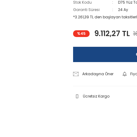
Stok Kodu
D75 Yüz T
Garanti Süresi
24 Ay
*3.261,39 TL den başlayan taksitlerl
9.112,27 TL
1
%45
Arkadaşına Öner
Fiy
Ücretsiz Kargo