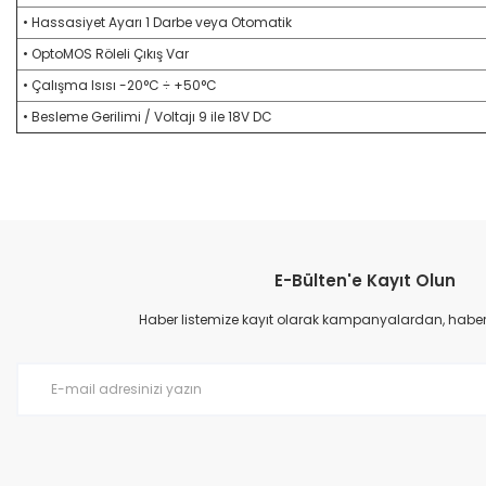
• Hassasiyet Ayarı 1 Darbe veya Otomatik
• OptoMOS Röleli Çıkış Var
• Çalışma Isısı -20°C ÷ +50°C
• Besleme Gerilimi / Voltajı 9 ile 18V DC
Bu ürünün fiyat bilgisi, resim, ürün açıklamalarında ve diğer konular
Görüş ve önerileriniz için teşekkür ederiz.
E-Bülten'e Kayıt Olun
Ürün resmi kalitesiz, bozuk veya görüntülenemiyor.
Ürün açıklamasında eksik bilgiler bulunuyor.
Haber listemize kayıt olarak kampanyalardan, haberda
Ürün bilgilerinde hatalar bulunuyor.
Ürün fiyatı diğer sitelerden daha pahalı.
Bu ürüne benzer farklı alternatifler olmalı.