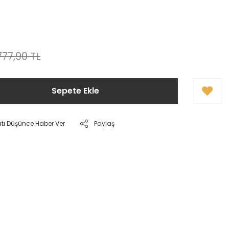
777,90 TL
Sepete Ekle
atı Düşünce Haber Ver
Paylaş