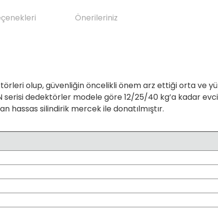
eçenekleri
Önerileriniz
törleri olup, güvenliğin öncelikli önem arz ettiği orta ve 
N serisi dedektörler modele göre 12/25/40 kg’a kadar evcil 
an hassas silindirik mercek ile donatılmıştır.