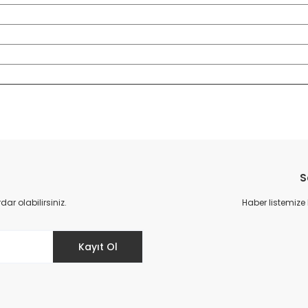
da yetersiz gördüğünüz noktaları öneri formunu kullanarak tarafımıza il
Bu ürüne ilk yorumu siz yapın!
S
Yorum Yaz
r olabilirsiniz.
Haber listemize
Kayıt Ol