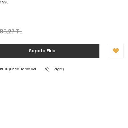
 S30
185,27 TL
Sepete Ekle
atı Düşünce Haber Ver
Paylaş