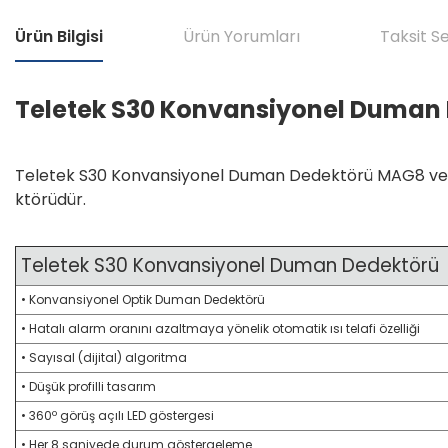
Ürün Bilgisi
Ürün Yorumları
Taksit S
Teletek S30 Konvansiyonel Duman
Teletek S30 Konvansiyonel Duman Dedektörü MAG8 ve 
ktörüdür.
Teletek S30 Konvansiyonel Duman Dedektörü
• Konvansiyonel Optik Duman Dedektörü
• Hatalı alarm oranını azaltmaya yönelik otomatik ısı telafi özelliği
• Sayısal (dijital) algoritma
• Düşük profilli tasarım
• 360º görüş açılı LED göstergesi
• Her 8 saniyede durum göstergeleme