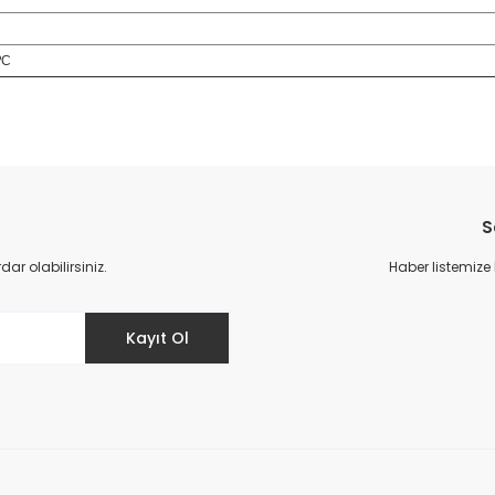
°С
da yetersiz gördüğünüz noktaları öneri formunu kullanarak tarafımıza il
Bu ürüne ilk yorumu siz yapın!
S
Yorum Yaz
r olabilirsiniz.
Haber listemize
Kayıt Ol