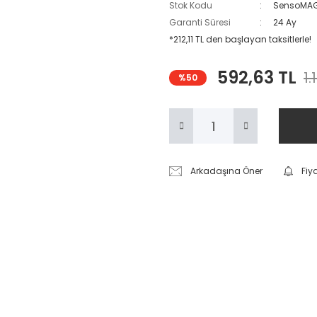
Stok Kodu
SensoMAG
Garanti Süresi
24 Ay
*212,11 TL den başlayan taksitlerle!
592,63 TL
1.
%50
Arkadaşına Öner
Fiy