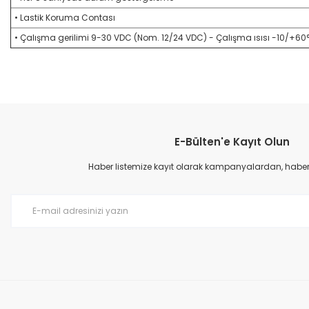
• Lastik Koruma Contası
• Çalışma gerilimi 9-30 VDC (Nom. 12/24 VDC) - Çalışma ısısı -10/+60
Bu ürünün fiyat bilgisi, resim, ürün açıklamalarında ve diğer konular
Görüş ve önerileriniz için teşekkür ederiz.
E-Bülten'e Kayıt Olun
Ürün resmi kalitesiz, bozuk veya görüntülenemiyor.
Ürün açıklamasında eksik bilgiler bulunuyor.
Haber listemize kayıt olarak kampanyalardan, haberda
Ürün bilgilerinde hatalar bulunuyor.
Ürün fiyatı diğer sitelerden daha pahalı.
Bu ürüne benzer farklı alternatifler olmalı.