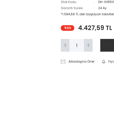
Stok Kodu
DH-XVR51
Garanti Süresi
24 Ay
*1.584,69 TL den başlayan taksitler
4.427,59 TL
%50
Arkadaşına Öner
Fiy