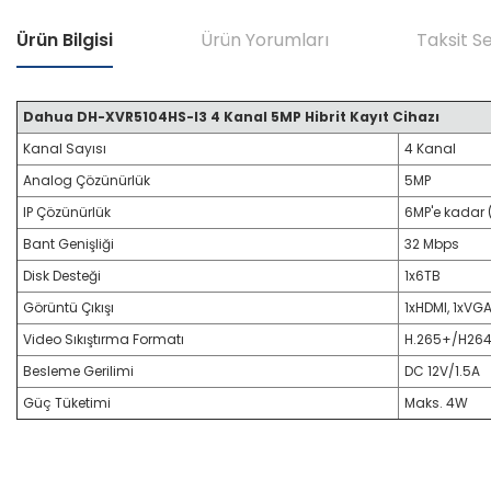
Ürün Bilgisi
Ürün Yorumları
Taksit S
Dahua DH-XVR5104HS-I3 4 Kanal 5MP Hibrit Kayıt Cihazı
Kanal Sayısı
4 Kanal
Analog Çözünürlük
5MP
IP Çözünürlük
6MP'e kadar 
Bant Genişliği
32 Mbps
Disk Desteği
1x6TB
Görüntü Çıkışı
1xHDMI, 1xVG
Video Sıkıştırma Formatı
H.265+/H264
Besleme Gerilimi
DC 12V/1.5A
Güç Tüketimi
Maks. 4W