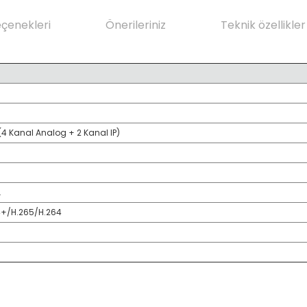
eçenekleri
Önerileriniz
Teknik özellikler
(4 Kanal Analog + 2 Kanal IP)
A
+/H.265/H.264