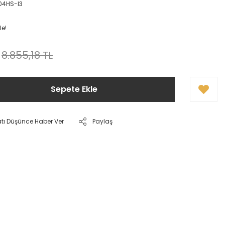
04HS-I3
le!
8.855,18 TL
Sepete Ekle
atı Düşünce Haber Ver
Paylaş