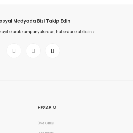
etebilirsiniz.
osyal Medyada Bizi Takip Edin
 kayıt olarak kampanyalardan, haberdar olabilirsiniz.
HESABIM
Üye Girişi