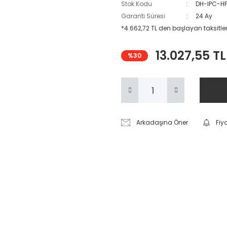
Stok Kodu
DH-IPC-H
Garanti Süresi
24 Ay
*4.662,72 TL den başlayan taksitler
13.027,55 TL
%30
Arkadaşına Öner
Fiy