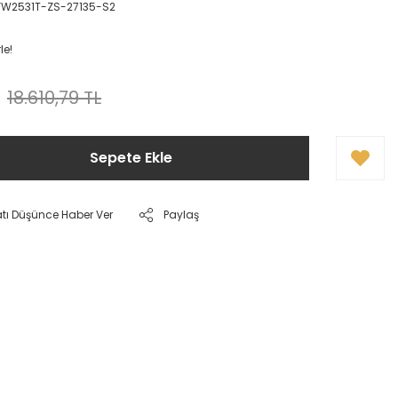
FW2531T-ZS-27135-S2
le!
18.610,79 TL
Sepete Ekle
atı Düşünce Haber Ver
Paylaş