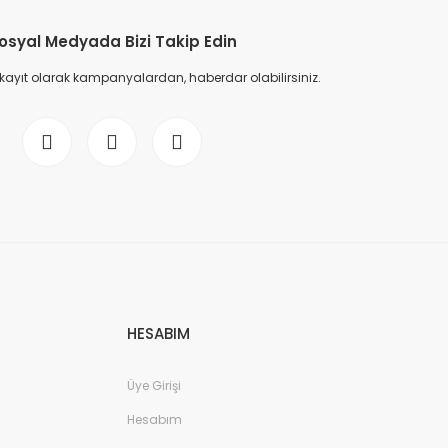
osyal Medyada Bizi Takip Edin
 kayıt olarak kampanyalardan, haberdar olabilirsiniz.
x 480(1 fps-30 fps)
20×1080); 1.3M (1280 × 960); 720p(1280×720); D1(704× 576/704×480);
HESABIM
Üye Girişi
Hesabım