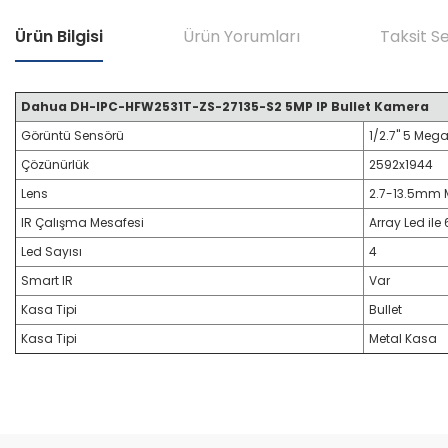
Ürün Bilgisi
Ürün Yorumları
Taksit S
Dahua DH-IPC-HFW2531T-ZS-27135-S2 5MP IP Bullet Kamera
Görüntü Sensörü
1/2.7" 5 Meg
Çözünürlük
2592x1944
Lens
2.7-13.5mm M
IR Çalışma Mesafesi
Array Led il
Led Sayısı
4
Smart IR
Var
Kasa Tipi
Bullet
Kasa Tipi
Metal Kasa
Bu ürünün fiyat bilgisi, resim, ürün açıklamalarında ve diğer konular
Dahua DH-IPC-HFW2531T-ZS-27135-S2 5MP IP Bullet Kamera
Görüş ve önerileriniz için teşekkür ederiz.