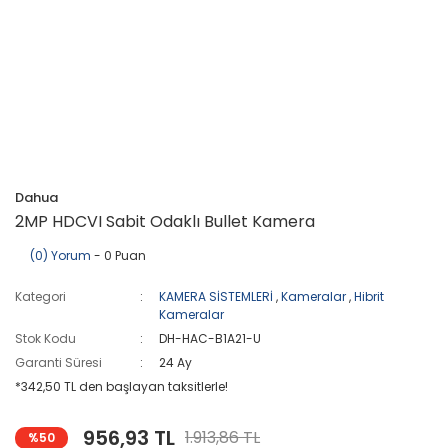
Dahua
2MP HDCVI Sabit Odaklı Bullet Kamera
(0) Yorum
- 0 Puan
Kategori
KAMERA SİSTEMLERİ
,
Kameralar
,
Hibrit
Kameralar
Stok Kodu
DH-HAC-B1A21-U
Garanti Süresi
24 Ay
*342,50 TL den başlayan taksitlerle!
956,93 TL
1.913,86 TL
%50