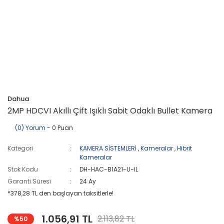
Dahua
2MP HDCVI Akıllı Çift Işıklı Sabit Odaklı Bullet Kamera
(0) Yorum
- 0 Puan
Kategori
KAMERA SİSTEMLERİ
,
Kameralar
,
Hibrit
Kameralar
Stok Kodu
DH-HAC-B1A21-U-IL
Garanti Süresi
24 Ay
*378,28 TL den başlayan taksitlerle!
1.056,91 TL
2.113,82 TL
%50