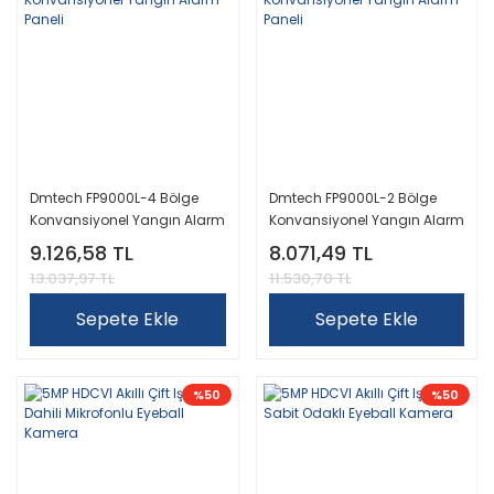
Dmtech FP9000L-4 Bölge
Dmtech FP9000L-2 Bölge
Konvansiyonel Yangın Alarm
Konvansiyonel Yangın Alarm
Paneli
Paneli
9.126,58 TL
8.071,49 TL
13.037,97 TL
11.530,70 TL
Sepete Ekle
Sepete Ekle
%50
%50