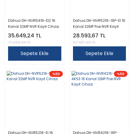
Dahua DH-NVR5416-EI2 16
Dahua DH-NVR5216-16P-EI 16
Kanal 32MP NVR Kayıt Cihazı
Kanal 32MP Poe NVR Kayıt
Cihazı
35.649,24 TL
28.593,67 TL
71.298,49 TL
57.187,33 TL
Sepete Ekle
Sepete Ekle
%50
%50
Dahua DH-NVR5216-EI 16
Dahua DH-NVR4216-16P-