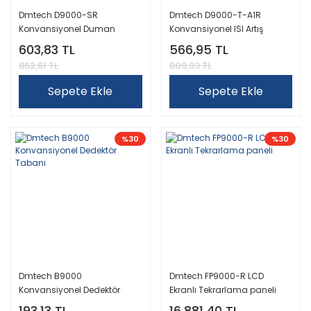
Dmtech D9000-SR
Dmtech D9000-T-A1R
Konvansiyonel Duman
Konvansiyonel ISI Artış
Dedektörü
Dedektörü
603,83 TL
566,95 TL
862,61 TL
809,93 TL
Sepete Ekle
Sepete Ekle
%30
%30
Dmtech B9000
Dmtech FP9000-R LCD
Konvansiyonel Dedektör
Ekranlı Tekrarlama paneli
Tabanı
193,13 TL
16.881,40 TL