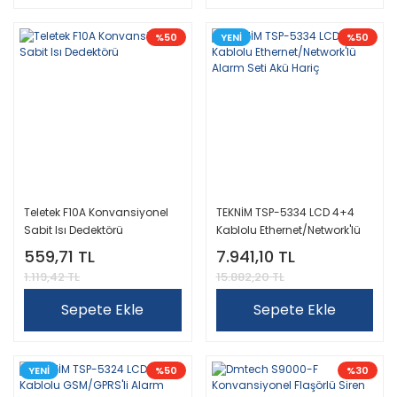
%50
YENİ
%50
Teletek F10A Konvansiyonel
TEKNİM TSP-5334 LCD 4+4
Sabit Isı Dedektörü
Kablolu Ethernet/Network'lü
Alarm Seti Akü Hariç
559,71 TL
7.941,10 TL
1.119,42 TL
15.882,20 TL
Sepete Ekle
Sepete Ekle
YENİ
%50
%30