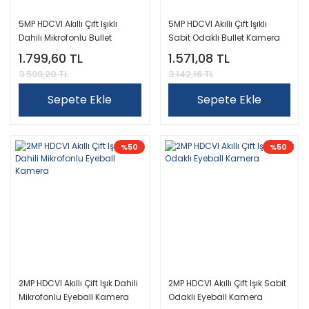
5MP HDCVI Akıllı Çift Işıklı
5MP HDCVI Akıllı Çift Işıklı
Dahili Mikrofonlu Bullet
Sabit Odaklı Bullet Kamera
Kamera
1.799,60 TL
1.571,08 TL
3.599,20 TL
3.142,16 TL
Sepete Ekle
Sepete Ekle
%50
%50
2MP HDCVI Akıllı Çift Işık Dahili
2MP HDCVI Akıllı Çift Işık Sabit
Mikrofonlu Eyeball Kamera
Odaklı Eyeball Kamera