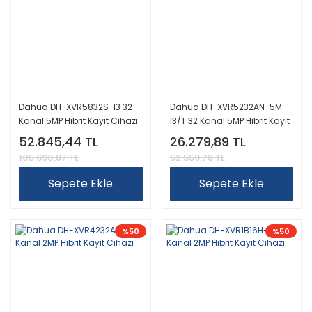
Dahua DH-XVR5832S-I3 32
Dahua DH-XVR5232AN-5M-
Kanal 5MP Hibrit Kayıt Cihazı
I3/T 32 Kanal 5MP Hibrit Kayıt
Cihazı
52.845,44 TL
26.279,89 TL
105.690,87 TL
52.559,78 TL
Sepete Ekle
Sepete Ekle
%50
%50