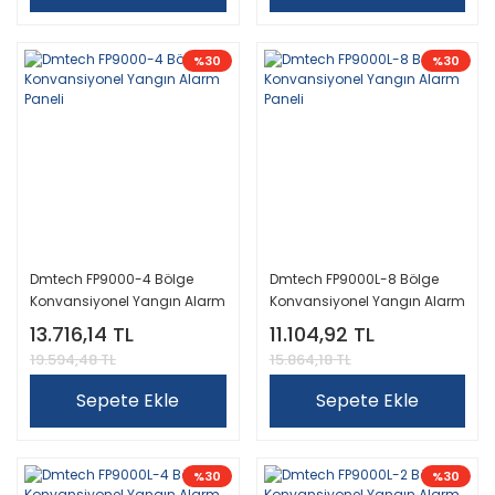
%30
%30
Dmtech FP9000-4 Bölge
Dmtech FP9000L-8 Bölge
Konvansiyonel Yangın Alarm
Konvansiyonel Yangın Alarm
Paneli
Paneli
13.716,14 TL
11.104,92 TL
19.594,48 TL
15.864,18 TL
Sepete Ekle
Sepete Ekle
%30
%30