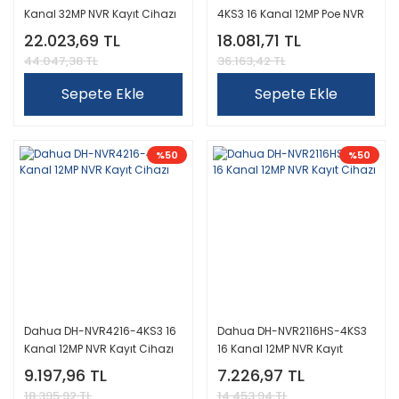
Kanal 32MP NVR Kayıt Cihazı
4KS3 16 Kanal 12MP Poe NVR
Kayıt Cihazı
22.023,69 TL
18.081,71 TL
44.047,38 TL
36.163,42 TL
Sepete Ekle
Sepete Ekle
%50
%50
Dahua DH-NVR4216-4KS3 16
Dahua DH-NVR2116HS-4KS3
Kanal 12MP NVR Kayıt Cihazı
16 Kanal 12MP NVR Kayıt
Cihazı
9.197,96 TL
7.226,97 TL
18.395,92 TL
14.453,94 TL