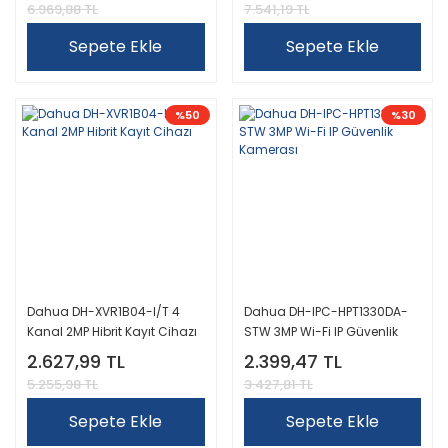
6.969,88 TL
7.541,19 TL
Sepete Ekle
Sepete Ekle
%50
%30
Dahua DH-XVR1B04-I/T 4
Dahua DH-IPC-HPT1330DA-
Kanal 2MP Hibrit Kayıt Cihazı
STW 3MP Wi-Fi IP Güvenlik
Kamerası
2.627,99 TL
2.399,47 TL
5.255,98 TL
3.427,81 TL
Sepete Ekle
Sepete Ekle