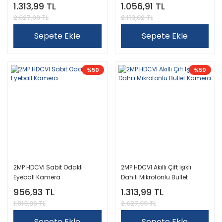
1.313,99 TL
1.056,91 TL
2.627,99 TL
2.113,82 TL
Sepete Ekle
Sepete Ekle
%50
%50
2MP HDCVI Sabit Odaklı
2MP HDCVI Akıllı Çift Işıklı
Eyeball Kamera
Dahili Mikrofonlu Bullet
Kamera
956,93 TL
1.313,99 TL
1.913,86 TL
2.627,99 TL
Sepete Ekle
Sepete Ekle