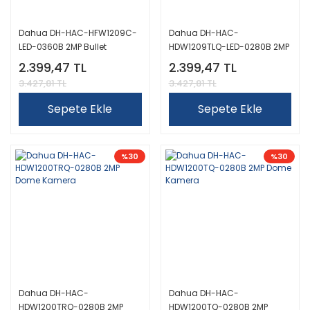
Dahua DH-HAC-HFW1209C-
Dahua DH-HAC-
LED-0360B 2MP Bullet
HDW1209TLQ-LED-0280B 2MP
Kamera
Dome Kamera
2.399,47 TL
2.399,47 TL
3.427,81 TL
3.427,81 TL
Sepete Ekle
Sepete Ekle
%30
%30
Dahua DH-HAC-
Dahua DH-HAC-
HDW1200TRQ-0280B 2MP
HDW1200TQ-0280B 2MP