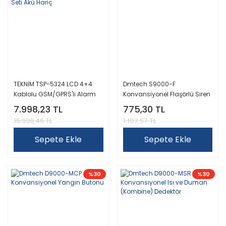
TEKNİM TSP-5324 LCD 4+4
Dmtech S9000-F
Kablolu GSM/GPRS'li Alarm
Konvansiyonel Flaşörlü Siren
Seti Akü Hariç
7.998,23 TL
775,30 TL
15.996,46 TL
1.107,57 TL
Sepete Ekle
Sepete Ekle
%30
%30