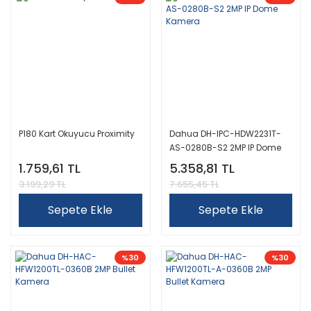
P180 Kart Okuyucu Proximity
Dahua DH-IPC-HDW2231T-
AS-0280B-S2 2MP IP Dome
Kamera
1.759,61 TL
5.358,81 TL
3.199,29 TL
7.655,45 TL
Sepete Ekle
Sepete Ekle
%30
%30