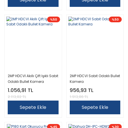
%50
%50
2MP HDCVI Akıllı Çift Işıklı Sabit
2MP HDCVI Sabit Odaklı Bullet
Odaklı Bullet Kamera
Kamera
1.056,91 TL
956,93 TL
2.113,82 TL
1.913,86 TL
Sepete Ekle
Sepete Ekle
%45
%30