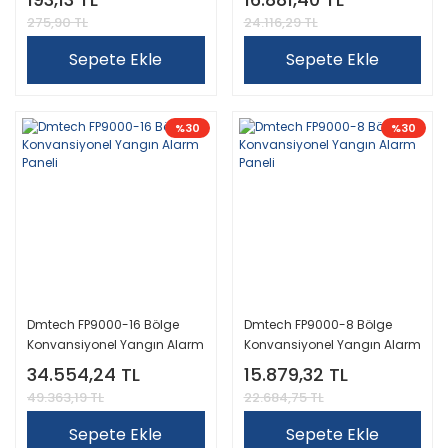
275,90 TL
24.116,29 TL
Sepete Ekle
Sepete Ekle
%30
%30
Dmtech FP9000-16 Bölge
Dmtech FP9000-8 Bölge
Konvansiyonel Yangın Alarm
Konvansiyonel Yangın Alarm
Paneli
Paneli
34.554,24 TL
15.879,32 TL
49.363,19 TL
22.684,75 TL
Sepete Ekle
Sepete Ekle