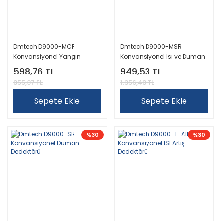
Dmtech D9000-MCP
Dmtech D9000-MSR
Konvansiyonel Yangın
Konvansiyonel Isı ve Duman
Butonu
(Kombine) Dedektör
598,76 TL
949,53 TL
855,37 TL
1.356,48 TL
Sepete Ekle
Sepete Ekle
%30
%30