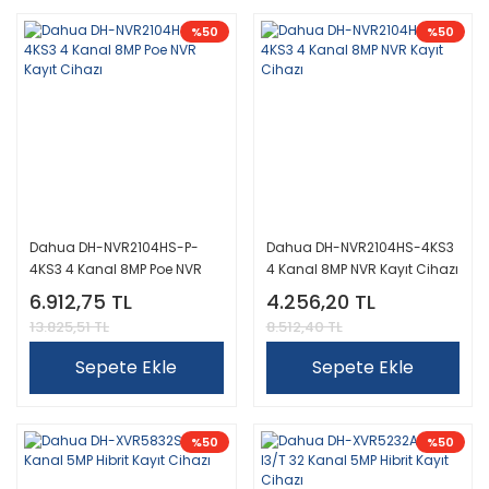
%50
%50
Dahua DH-NVR2104HS-P-
Dahua DH-NVR2104HS-4KS3
4KS3 4 Kanal 8MP Poe NVR
4 Kanal 8MP NVR Kayıt Cihazı
Kayıt Cihazı
6.912,75 TL
4.256,20 TL
13.825,51 TL
8.512,40 TL
Sepete Ekle
Sepete Ekle
%50
%50