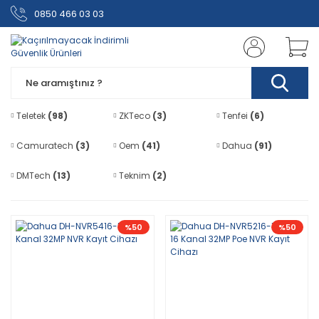
0850 466 03 03
Teletek
(98)
ZKTeco
(3)
Tenfei
(6)
Camuratech
(3)
Oem
(41)
Dahua
(91)
DMTech
(13)
Teknim
(2)
%50
%50