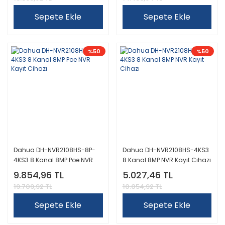
Sepete Ekle
Sepete Ekle
%50
%50
Dahua DH-NVR2108HS-8P-
Dahua DH-NVR2108HS-4KS3
4KS3 8 Kanal 8MP Poe NVR
8 Kanal 8MP NVR Kayıt Cihazı
Kayıt Cihazı
9.854,96 TL
5.027,46 TL
19.709,92 TL
10.054,92 TL
Sepete Ekle
Sepete Ekle